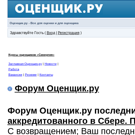
Оценщик.ру - Все для оценки и для оценщика
Здравствуйте Гость (
Вход
|
Регистрация
)
Курсы оценщиков «Синергия»
Заглавная Оценщик.ру
|
Новости
|
Работа
Вакансии
|
Резюме
|
Контакты
Форум Оценщик.ру
Форум Оценщик.ру последни
аккредитованного в Сбере. 
С возвращением; Ваш последний