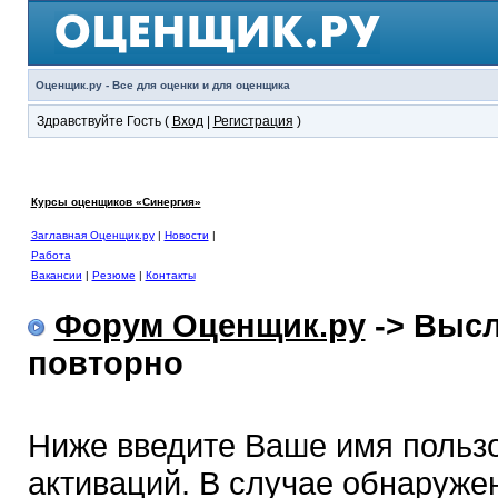
Оценщик.ру - Все для оценки и для оценщика
Здравствуйте Гость (
Вход
|
Регистрация
)
Курсы оценщиков «Синергия»
Заглавная Оценщик.ру
|
Новости
|
Работа
Вакансии
|
Резюме
|
Контакты
Форум Оценщик.ру
-> Высл
повторно
Ниже введите Ваше имя польз
активаций. В случае обнаружен