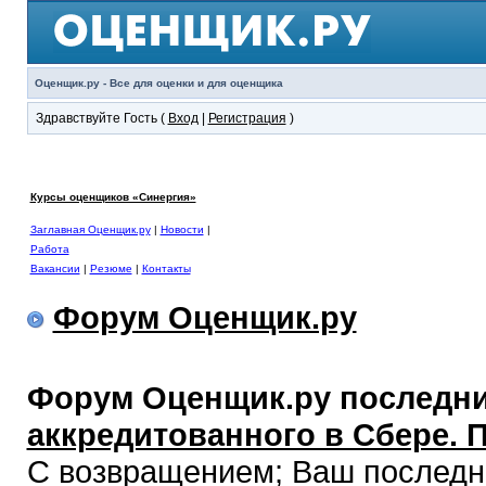
Оценщик.ру - Все для оценки и для оценщика
Здравствуйте Гость (
Вход
|
Регистрация
)
Курсы оценщиков «Синергия»
Заглавная Оценщик.ру
|
Новости
|
Работа
Вакансии
|
Резюме
|
Контакты
Форум Оценщик.ру
Форум Оценщик.ру последни
аккредитованного в Сбере. 
С возвращением; Ваш последний