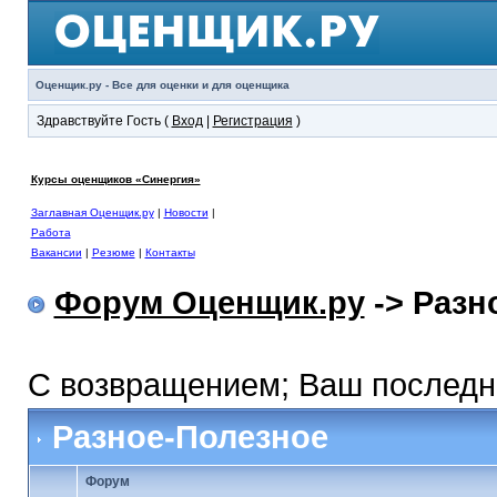
Оценщик.ру - Все для оценки и для оценщика
Здравствуйте Гость (
Вход
|
Регистрация
)
Курсы оценщиков «Синергия»
Заглавная Оценщик.ру
|
Новости
|
Работа
Вакансии
|
Резюме
|
Контакты
Форум Оценщик.ру
-> Разн
С возвращением; Ваш последний
Разное-Полезное
Форум