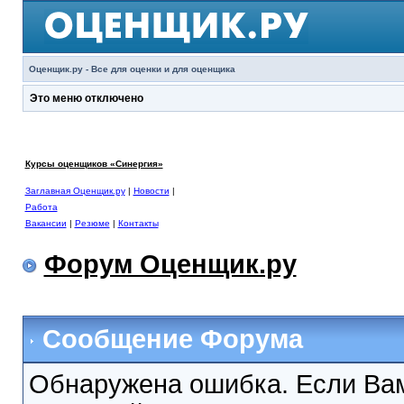
Оценщик.ру - Все для оценки и для оценщика
Это меню отключено
Курсы оценщиков «Синергия»
Заглавная Оценщик.ру
|
Новости
|
Работа
Вакансии
|
Резюме
|
Контакты
Форум Оценщик.ру
Сообщение Форума
Обнаружена ошибка. Если Вам