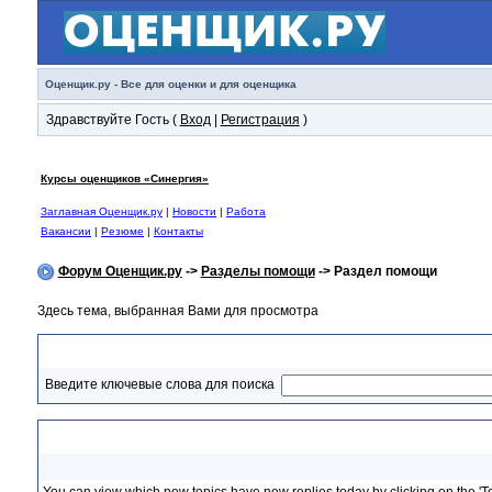
Оценщик.ру - Все для оценки и для оценщика
Здравствуйте Гость (
Вход
|
Регистрация
)
Курсы оценщиков «Синергия»
Заглавная Оценщик.ру
|
Новости
|
Работа
Вакансии
|
Резюме
|
Контакты
Форум Оценщик.ру
->
Разделы помощи
-> Раздел помощи
Здесь тема, выбранная Вами для просмотра
Раздел помощи
Введите ключевые слова для поиска
Viewing active topics and new posts