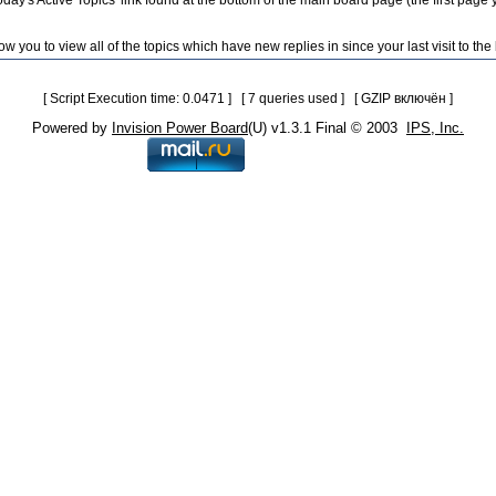
ay's Active Topics' link found at the bottom of the main board page (the first page 
w you to view all of the topics which have new replies in since your last visit to the
[ Script Execution time: 0.0471 ] [ 7 queries used ] [ GZIP включён ]
Powered by
Invision Power Board
(U) v1.3.1 Final © 2003
IPS, Inc.