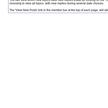
You can view which new topics have new replies today by clicking on the 'Tod
choosing to view all topics with new replies during several date choices.
The 'View New Posts' link in the member bar at the top of each page, will allo