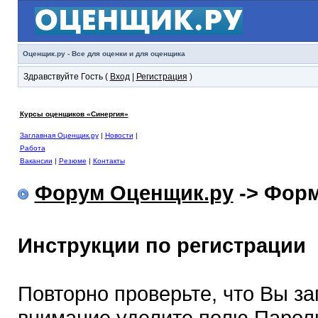
Оценщик.ру - Все для оценки и для оценщика
Здравствуйте Гость (
Вход
|
Регистрация
)
Курсы оценщиков «Синергия»
Заглавная Оценщик.ру
|
Новости
|
Работа
Вакансии
|
Резюме
|
Контакты
Форум Оценщик.ру
-> Форм
Инструкции по регистрации
Повторно проверьте, что Вы з
внимание уделите полю Парол