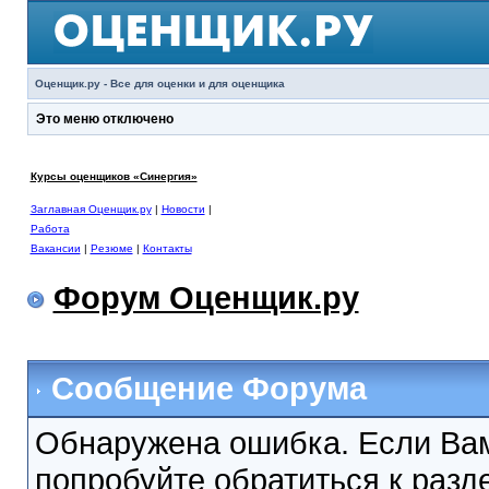
Оценщик.ру - Все для оценки и для оценщика
Это меню отключено
Курсы оценщиков «Синергия»
Заглавная Оценщик.ру
|
Новости
|
Работа
Вакансии
|
Резюме
|
Контакты
Форум Оценщик.ру
Сообщение Форума
Обнаружена ошибка. Если Вам
попробуйте обратиться к раз