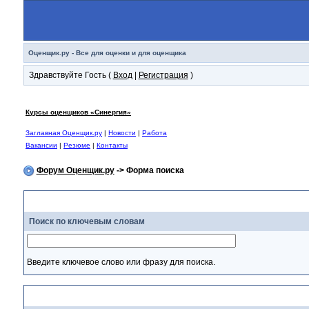
Оценщик.ру - Все для оценки и для оценщика
Здравствуйте Гость (
Вход
|
Регистрация
)
Курсы оценщиков «Синергия»
Заглавная Оценщик.ру
|
Новости
|
Работа
Вакансии
|
Резюме
|
Контакты
Форум Оценщик.ру
-> Форма поиска
Поиск по ключевым словам
Введите ключевое слово или фразу для поиска.