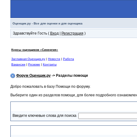
Оценщик.ру - Все для оценки и для оценщика
Здравствуйте Гость (
Вход
|
Регистрация
)
Курсы оценщиков «Синергия»
Заглавная Оценщик.ру
|
Новости
|
Работа
Вакансии
|
Резюме
|
Контакты
Форум Оценщик.ру
-> Разделы помощи
Добро пожаловать в базу Помощи по форуму.
Выберите один из разделов помощи, для более подробного ознакомлен
Разделы помощи
Введите ключевые слова для поиска
Выберите тему