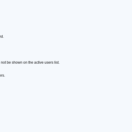
rd.
ot be shown on the active users list.
ers.