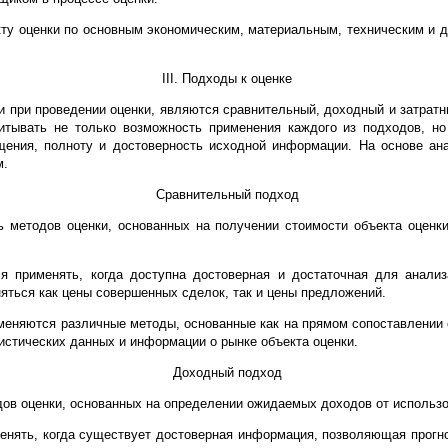
екту оценки по основным экономическим, материальным, техническим и
III. Подходы к оценке
 при проведении оценки, являются сравнительный, доходный и затрат
итывать не только возможность применения каждого из подходов, но
ущения, полноту и достоверность исходной информации. На основе ан
м.
Сравнительный подход
ь методов оценки, основанных на получении стоимости объекта оценк
я применять, когда доступна достоверная и достаточная для анали
няться как цены совершенных сделок, так и цены предложений.
меняются различные методы, основанные как на прямом сопоставлении 
тистических данных и информации о рынке объекта оценки.
Доходный подход
дов оценки, основанных на определении ожидаемых доходов от использо
енять, когда существует достоверная информация, позволяющая прогн