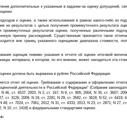
ление дополнительных к указанным в задании на оценку допущений, с
оценки.
одходов к оценке, а также использования в рамках какого-либо из по
ие их результатов с целью получения промежуточного результата оце
я промежуточных результатов оценки, полученных различными подхо
ленную причину расхождений. Существенным признается такое отличие
аходится вне границ указанного оценщиком диапазона стоимости, по
ования оценщик помимо указания в отчете об оценке итоговой величи
ницах интервала, в котором, по его мнению, может находиться эта стоим
 оценки должна быть выражена в рублях Российской Федерации.
ляется отчет об оценке. Требования к содержанию и оформлению отче
 оценочной деятельности в Российской Федерации" (Собрание законодат
 N 46, ст. 4537; 2003, N 2, ст. 167; N 9, ст. 805; 2004, N 35, ст. 3607; 200
27, ст. 3126; 2009, N 19, ст. 2281; N 29, ст. 3582, ст. 3618; N 52, ст. 6419, 6
 N 49, ст. 7024, ст. 7061; 2012, N 31, ст. 4333; 2013, N 23, ст. 2871; N 27, ст
. 52; N 10, ст. 1418) и федеральными стандартами оценки.
х: