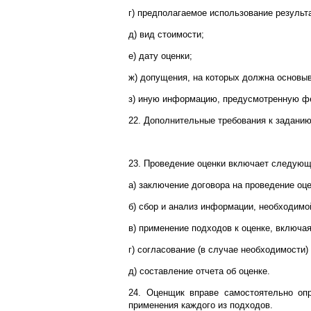
г) предполагаемое использование результа
д) вид стоимости;
е) дату оценки;
ж) допущения, на которых должна основыв
з) иную информацию, предусмотренную ф
22. Дополнительные требования к задани
23. Проведение оценки включает следующ
а) заключение договора на проведение оц
б) сбор и анализ информации, необходимо
в) применение подходов к оценке, включа
г) согласование (в случае необходимости)
д) составление отчета об оценке.
24. Оценщик вправе самостоятельно оп
применения каждого из подходов.