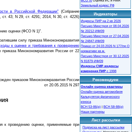
ФСО XI
Оценка ИС и НМА
Земельный кодекс РФ
ости в Российской Федерации"
(Собрание
Индикаторы
ст. 43; N 29, ст. 4291; 2014, N 30, ст. 4226)
Индексы ПИР на 2 кв 2026
Письмо Минстроя от 08.04.2026
нию оценки (ФСО N 1)".
№ 20212-ИФ/09
Письмо Минстроя от 27.04.2026
утратившим силу приказа Минэкономразвития
№ 24847-ИФ/09
ходы к оценке и требования к проведению
Приказ от 24.03.2026 N 177/пр О
и приказа Минэкономразвития России от 22
нормативе кв.м.
Письмо Минстроя от 30.12.2025
N 81879-ИФ/09
Индексы СМР, индексы
изменения ПИР
с 1998
Рекомендуем
ржден приказом Минэкономразвития России
от 20.05.2015 N 297
Онлайн оценка квартиры
Онлайн-оценка автомобиля
Калькулятор физического
НИЯ
износа
ВСН 53-86(р)
|
ВСН 58-88(р)
Наши партнеры
Лист рассылки
ия к проведению оценки, применяемые при
Подписка на лист рассылки
: