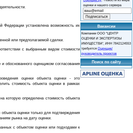
Оценщик.ру
Новости из мира
оценки и нашего сервера
деятельности.
ой Федерации установлена возможность их
Вакансии
Компании ООО "ЦЕНТР
ОЦЕНКИ И ЭКСПЕРТИЗЫ
шенной или предполагаемой сделки.
ИМУЩЕСТВА", ИНН 7842124553
требуется
Оценщик/
соответствии с выбранным видом стоимости
руководитель проектов
Поиск по сайту
ке и обоснованного оценщиком согласования
оведения оценки объекта оценки - это
лить стоимость объекта оценки в рамках
ю на которую определена стоимость объекта
 объекта оценки только для подтверждения
аниям рынка на дату оценки.
занных с объектом оценки или подходами к