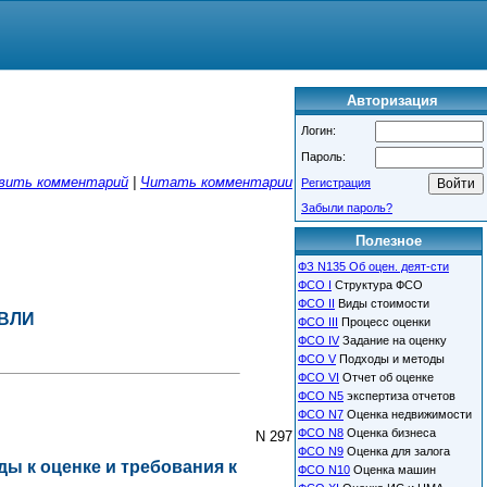
Авторизация
Логин:
Пароль:
вить комментарий
|
Читать комментарии
Регистрация
Забыли пароль?
Полезное
ФЗ N135 Об оцен. деят-сти
ФСО I
Структура ФСО
ФСО II
Виды стоимости
ВЛИ
ФСО III
Процесс оценки
ФСО IV
Задание на оценку
ФСО V
Подходы и методы
ФСО VI
Отчет об оценке
ФСО N5
экспертиза отчетов
ФСО N7
Оценка недвижимости
ФСО N8
Оценка бизнеса
N 297
ФСО N9
Оценка для залога
ы к оценке и требования к
ФСО N10
Оценка машин