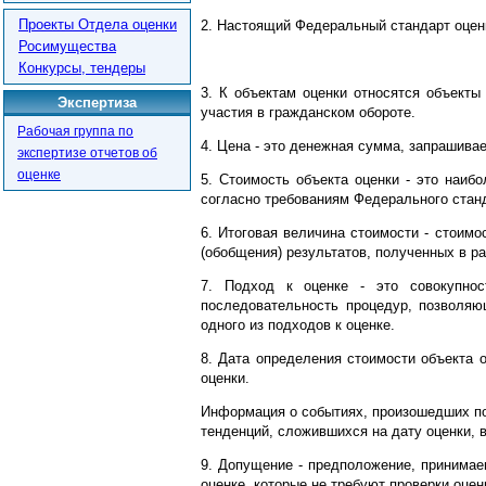
Проекты Отдела оценки
2. Настоящий Федеральный стандарт оцен
Росимущества
Конкурсы, тендеры
3. К объектам оценки относятся объекты
Экспертиза
участия в гражданском обороте.
Рабочая группа по
4. Цена - это денежная сумма, запрашива
экспертизе отчетов об
оценке
5. Стоимость объекта оценки - это наиб
согласно требованиям Федерального станд
6. Итоговая величина стоимости - стоимо
(обобщения) результатов, полученных в р
7. Подход к оценке - это совокупнос
последовательность процедур, позволяю
одного из подходов к оценке.
8. Дата определения стоимости объекта о
оценки.
Информация о событиях, произошедших по
тенденций, сложившихся на дату оценки, 
9. Допущение - предположение, принимае
оценке, которые не требуют проверки оце