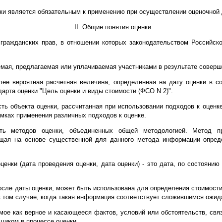
ки является обязательным к применению при осуществлении оценочной 
II. Общие понятия оценки
 гражданских прав, в отношении которых законодательством Российск
емая, предлагаемая или уплачиваемая участниками в результате совер
олее вероятная расчетная величина, определенная на дату оценки в 
арта оценки "Цель оценки и виды стоимости (ФСО N 2)".
сть объекта оценки, рассчитанная при использовании подходов к оцен
амках применения различных подходов к оценке.
ть методов оценки, объединенных общей методологией. Метод пр
щая на основе существенной для данного метода информации опреде
ценки (дата проведения оценки, дата оценки) - это дата, по состояни
сле даты оценки, может быть использована для определения стоимости
в том случае, когда такая информация соответствует сложившимся ожид
мое как верное и касающееся фактов, условий или обстоятельств, свя
нщиком в процессе оценки.