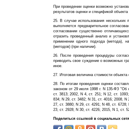
При проведении оценки возможно установ
результатов оценки и спецификой объекта 
25. В случае использования нескольких п
выполняется предварительное согласован
согласовании существенно отличающихс
отразить проведенный анализ и установ
применении одного подхода (метода), н
(методов) (при наличии).
26. После проведения процедуры соглас
приводить свое суждение о возможных гра
иное.
27. Итоговая величина стоимости объекта
28. По итогам проведения оценки состав
законом от 29 июля 1998 г. N 135-ФЗ "Об
ст. 3813; 2002, N 4, ст. 251; N 12, ст. 1093;
834; N 29, ст. 3482; N 31, ст. 4016; 2008, N 
27, ст. 3880; N 29, ст. 4291; N 48, ст. 6728;
23, ст. 2928; N 30, ст. 4226; 2015, N 1, ст
Поделиться ссылкой в социальных сетя