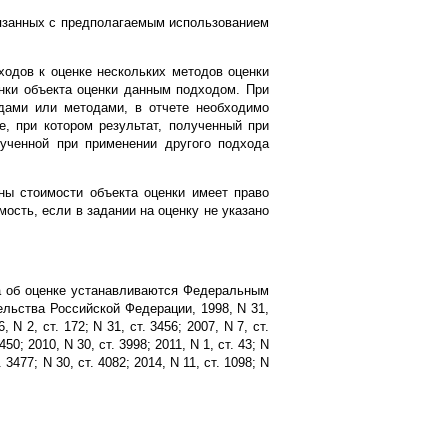
вязанных с предполагаемым использованием
дходов к оценке нескольких методов оценки
нки объекта оценки данным подходом. При
дами или методами, в отчете необходимо
, при котором результат, полученный при
лученной при применении другого подхода
ны стоимости объекта оценки имеет право
ость, если в задании на оценку не указано
та об оценке устанавливаются Федеральным
ельства Российской Федерации, 1998, N 31,
6, N 2, ст. 172; N 31, ст. 3456; 2007, N 7, ст.
450; 2010, N 30, ст. 3998; 2011, N 1, ст. 43; N
. 3477; N 30, ст. 4082; 2014, N 11, ст. 1098; N