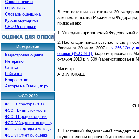
Справочники и
нормативы
В соответствии со статьей 20 Федерал
Словарь оценщика
законодательства Российской Федерации, 1998
Курсы оценщиков
приказываю:
СРО Оценщиков
1. Утвердить прилагаемый Федеральный ст
2. Настоящий приказ вступает в силу пос
Интерактив
России от 20 июля 2007 г.
N 256 "Об утв
оценки (ФСО N 1)"
(зарегистрирован в Ми
Кадастровая оценка
октября 2010 г. N 509 (зарегистрирован в 
Интервью
Статьи
Министр
Рейтинги
А.В.УЛЮКАЕВ
Вопрос-ответ
Авторы на Оценщик.ру
ФСО 2022
ФСО I Структура ФСО
ОЦ
ФСО II Виды стоимости
ФСО III Процесс оценки
ФСО IV Задание на оценку
ФСО V Подходы и методы
1. Настоящий Федеральный стандарт оце
ФСО VI Отчет об оценке
осуществлении оценочной деятельности.